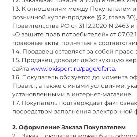
1.2. Заказывая Товары и Услуги через 
1.3. К отношениям между Покупателем и
розничной купле-продаже (§ 2, глава 30
Правительства РФ от 31.12.2020 N 2463 
«О защите прав потребителей» от 07.02.
правовые акты, принятые в соответстви
1.4. Продавец оставляет за собой прав
1.5. Продавец доводит действующую ве
сайта
www.lokisport.ru/page/oferta
.
1.6. Покупатель обязуется до момента 
Правил, а также с иными условиями, ука
установленными в интернет-магазине.
1.7. Покупатель подтверждает факт оз
посредством заполнения электронной ф
2. Оформление Заказа Покупателем
2.1. Заказ Покупателя может быть оформ