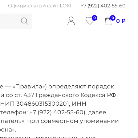
Официальный сайт LOKI
+7 (922) 402-55-60
0
0
0 ₽
е — «Правила») определяют порядок
и со ст. 437 Гражданского Кодекса РФ
РНИП 304860315300201, ИНН
елефон: +7 (922) 402-55-60), далее
патель», при совместном упоминании
она».