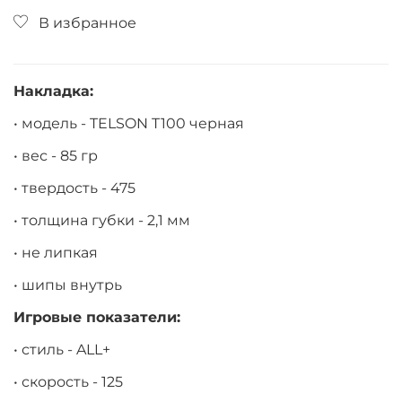
В избранное
Накладка:
• модель - TELSON T100 черная
• вес - 85 гр
• твердость - 475
• толщина губки - 2,1 мм
• не липкая
• шипы внутрь
Игровые показатели:
• стиль - ALL+
• скорость - 125